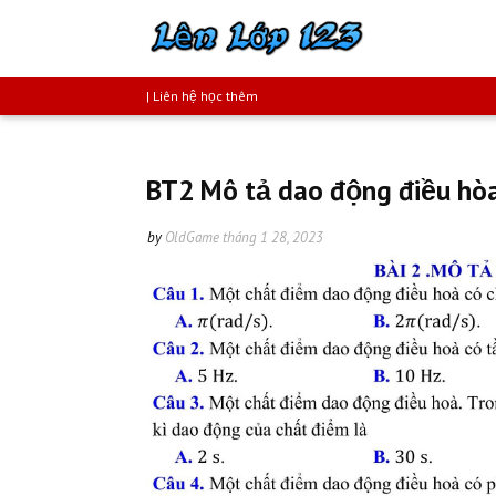
| Liên hệ học thêm
BT2 Mô tả dao động điều hò
by
OldGame
tháng 1 28, 2023