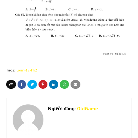
Tags:
toan-12-hk2
Người đăng:
OldGame