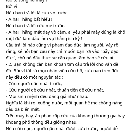
Bởi vì :
Nếu bạn trả lời là cứu vợ trước. 
- A ha! Thằng bất hiếu !
Nếu bạn trả lời cứu mẹ trước. 
- A ha! Thằng mất dạy vô cảm, ai yêu phải mày đúng là khổ 
một đời làm dâu làm vợ thằng ích kỷ !
Câu trả lời nào cũng vi phạm đạo đức làm người. Vậy rõ 
ràng, kẻ hỏi bạn câu này chỉ muốn bạn rơi vào "bẫy đạo 
đức", chứ nó đâu thực sự cần quan tâm bạn sẽ cứu ai.
- 2. Bạn không cần băn khoăn tìm câu trả lời cho vấn đề 
đó. Bởi vì tất cả mọi nhân viên cứu hộ, cứu nạn trên đời 
này đều có một nguyên tắc :
- Cứu người gần nhất trước,
- Cứu người dễ cứu nhất, thuận tiện để cứu nhất,
- Mọi sinh mệnh đều đáng giá như nhau.
Nghĩa là khi rơi xuống nước, mối quan hệ mẹ chồng nàng 
dâu đã biến mất.
Trên máy bay, áo phao cấp cứu của khoang thương gia hay 
khoang phổ thông đều giống nhau.
Nếu cứu nạn, người gần nhất được cứu trước, người dễ 