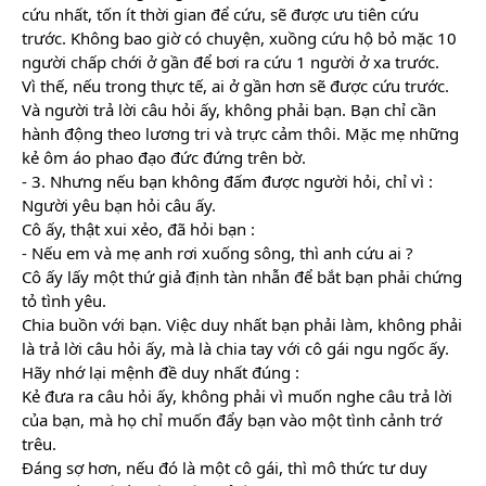
cứu nhất, tốn ít thời gian để cứu, sẽ được ưu tiên cứu 
trước. Không bao giờ có chuyện, xuồng cứu hộ bỏ mặc 10 
người chấp chới ở gần để bơi ra cứu 1 người ở xa trước.
Vì thế, nếu trong thực tế, ai ở gần hơn sẽ được cứu trước. 
Và người trả lời câu hỏi ấy, không phải bạn. Bạn chỉ cần 
hành động theo lương tri và trực cảm thôi. Mặc mẹ những 
kẻ ôm áo phao đạo đức đứng trên bờ.
- 3. Nhưng nếu bạn không đấm được người hỏi, chỉ vì :
Người yêu bạn hỏi câu ấy. 
Cô ấy, thật xui xẻo, đã hỏi bạn :
- Nếu em và mẹ anh rơi xuống sông, thì anh cứu ai ?
Cô ấy lấy một thứ giả định tàn nhẫn để bắt bạn phải chứng 
tỏ tình yêu.
Chia buồn với bạn. Việc duy nhất bạn phải làm, không phải 
là trả lời câu hỏi ấy, mà là chia tay với cô gái ngu ngốc ấy.
Hãy nhớ lại mệnh đề duy nhất đúng :
Kẻ đưa ra câu hỏi ấy, không phải vì muốn nghe câu trả lời 
của bạn, mà họ chỉ muốn đẩy bạn vào một tình cảnh trớ 
trêu.
Đáng sợ hơn, nếu đó là một cô gái, thì mô thức tư duy 