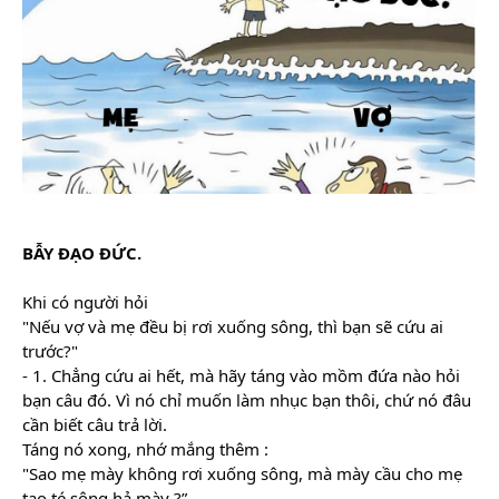
BẪY ĐẠO ĐỨC. 
Khi có người hỏi 
"Nếu vợ và mẹ đều bị rơi xuống sông, thì bạn sẽ cứu ai 
trước?"
- 1. Chẳng cứu ai hết, mà hãy táng vào mồm đứa nào hỏi 
bạn câu đó. Vì nó chỉ muốn làm nhục bạn thôi, chứ nó đâu 
cần biết câu trả lời.
Táng nó xong, nhớ mắng thêm :
"Sao 
mẹ mày không rơi xuống sông, mà mày cầu cho mẹ 
tao té sông hả mày ?”