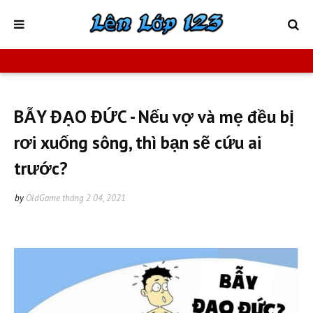
BẪY ĐẠO ĐỨC - Nếu vợ và mẹ đều bị
rơi xuống sông, thì bạn sẽ cứu ai
trước?
by
OldGame
tháng 2 04, 2021