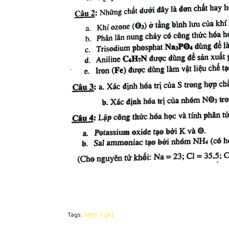
Tags:
khtn-7-gk1