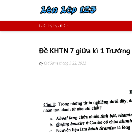
| Liên hệ học thêm
Đề KHTN 7 giữa kì 1 Trường
by
OldGame
tháng 5 22, 2022