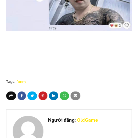
Tags:
funny
Người đăng:
OldGame