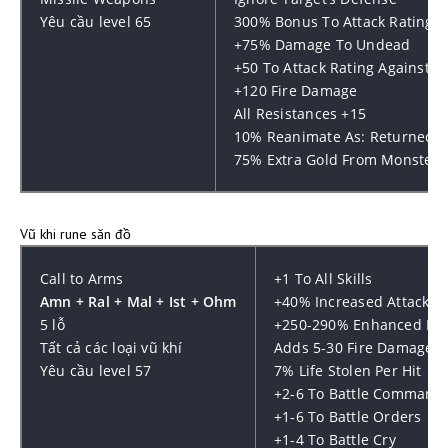
Yêu cầu level 65
300% Bonus To Attack Rating
+75% Damage To Undead
+50 To Attack Rating Against 
+120 Fire Damage
All Resistances +15
10% Reanimate As: Returned
75% Extra Gold From Monsters
Vũ khi rune săn đồ
Call to Arms
+1 To All Skills
Amn + Ral + Mal + Ist + Ohm
+40% Increased Attack S
5 lỗ
+250-290% Enhanced D
Tất cả các loại vũ khí
Adds 5-30 Fire Damage
Yêu cầu level 57
7% Life Stolen Per Hit
+2-6 To Battle Command
+1-6 To Battle Orders
+1-4 To Battle Cry