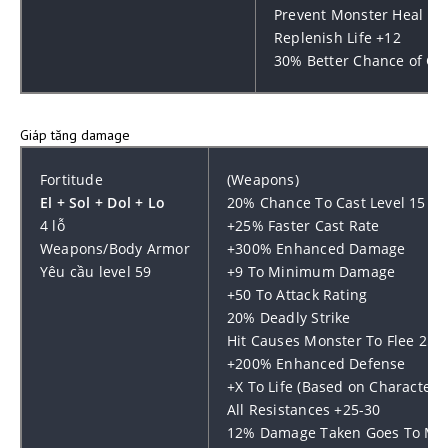
Prevent Monster Heal
Replenish Life +12
30% Better Chance of Ge
Giáp tăng damage
Fortitude
(Weapons)
El + Sol + Dol + Lo
20% Chance To Cast Level 15 Ch
4 lỗ
+25% Faster Cast Rate
Weapons/Body Armor
+300% Enhanced Damage
Yêu cầu level 59
+9 To Minimum Damage
+50 To Attack Rating
20% Deadly Strike
Hit Causes Monster To Flee 25%
+200% Enhanced Defense
+X To Life (Based on Character L
All Resistances +25-30
12% Damage Taken Goes To Ma