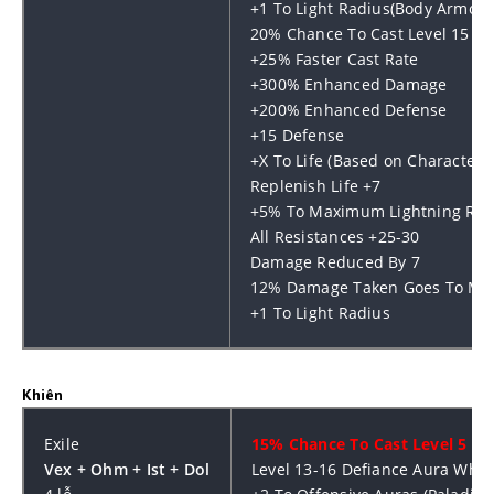
+1 To Light Radius(Body Armor)
20% Chance To Cast Level 15 Ch
+25% Faster Cast Rate
+300% Enhanced Damage
+200% Enhanced Defense
+15 Defense
+X To Life (Based on Character L
Replenish Life +7
+5% To Maximum Lightning Res
All Resistances +25-30
Damage Reduced By 7
12% Damage Taken Goes To Ma
+1 To Light Radius
Khiên
Exile
15% Chance To Cast Level 5 Lif
Vex + Ohm + Ist + Dol
Level 13-16 Defiance Aura Whe