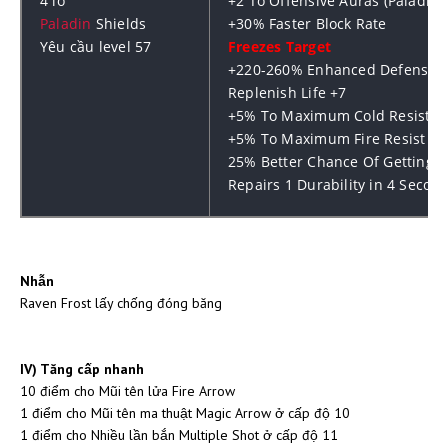
4 lỗ
+2 To Offensive Auras (Paladin 
Paladin
Shields
+30% Faster Block Rate
Yêu cầu level 57
Freezes Target
+220-260% Enhanced Defense
Replenish Life +7
+5% To Maximum Cold Resist
+5% To Maximum Fire Resist
25% Better Chance Of Getting 
Repairs 1 Durability in 4 Secon
Nhẫn
Raven Frost lấy chống đóng băng
IV) Tăng cấp nhanh
10 điểm cho Mũi tên lửa Fire Arrow
1 điểm cho Mũi tên ma thuật Magic Arrow ở cấp độ 10
1 điểm cho Nhiều lần bắn Multiple Shot ở cấp độ 11