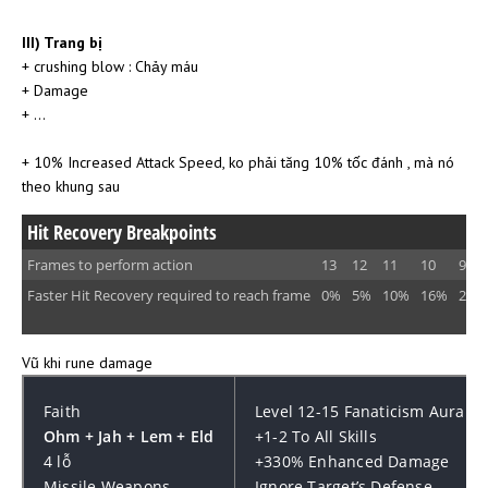
III) Trang bị
+ crushing blow : Chảy máu
+ Damage
+ ...
+ 10% Increased Attack Speed, ko phải tăng 10% tốc đánh , mà nó
theo khung sau
Hit Recovery Breakpoints
Frames to perform action
13
12
11
10
9
Faster Hit Recovery required to reach frame
0%
5%
10%
16%
24%
Vũ khi rune damage
Faith
Level 12-15 Fanaticism Aura 
Ohm + Jah + Lem + Eld
+1-2 To All Skills
4 lỗ
+330% Enhanced Damage
Missile Weapons
Ignore Target’s Defense