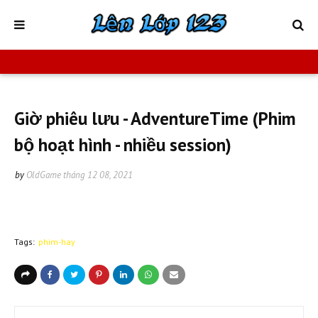
Giờ phiêu lưu - AdventureTime (Phim
bộ hoạt hình - nhiều session)
by
OldGame
tháng 12 08, 2021
Tags:
phim-hay