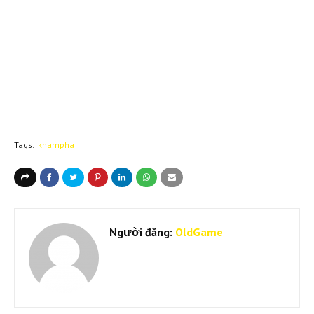
Tags:
khampha
Người đăng:
OldGame