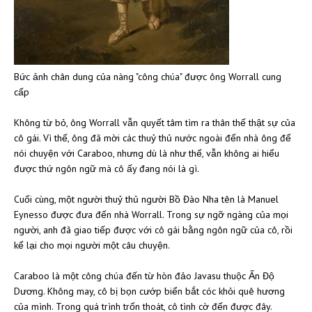
Bức ảnh chân dung của nàng "công chúa" được ông Worrall cung
cấp
Không từ bỏ, ông Worrall vẫn quyết tâm tìm ra thân thế thật sự của
cô gái. Vì thế, ông đã mời các thuỷ thủ nước ngoài đến nhà ông để
nói chuyện với Caraboo, nhưng dù là như thế, vẫn không ai hiểu
được thứ ngôn ngữ mà cô ấy đang nói là gì.
Cuối cùng, một người thuỷ thủ người Bồ Đào Nha tên là Manuel
Eynesso được đưa đến nhà Worrall. Trong sự ngỡ ngàng của mọi
người, anh đã giao tiếp được với cô gái bằng ngôn ngữ của cô, rồi
kể lại cho mọi người một câu chuyện.
Caraboo là một công chúa đến từ hòn đảo Javasu thuộc Ấn Độ
Dương. Không may, cô bị bọn cướp biển bắt cóc khỏi quê hương
của mình. Trong quá trình trốn thoát, cô tình cờ đến được đây.