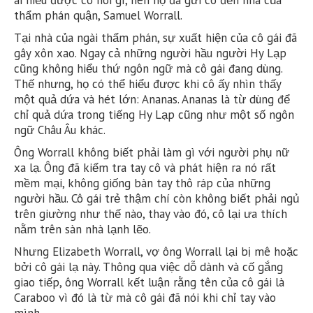
thẩm phán quận, Samuel Worrall.
Tại nhà của ngài thẩm phán, sự xuất hiện của cô gái đã
gây xôn xao. Ngay cả những người hầu người Hy Lạp
cũng không hiểu thứ ngôn ngữ mà cô gái đang dùng.
Thế nhưng, họ có thể hiểu được khi cô ấy nhìn thấy
một quả dứa và hét lớn: Ananas. Ananas là từ dùng để
chỉ quả dứa trong tiếng Hy Lạp cũng như một số ngôn
ngữ Châu Âu khác.
Ông Worrall không biết phải làm gì với người phụ nữ
xa lạ. Ông đã kiểm tra tay cô và phát hiện ra nó rất
mềm mại, không giống bàn tay thô ráp của những
người hầu. Cô gái trẻ thậm chí còn không biết phải ngủ
trên giường như thế nào, thay vào đó, cô lại ưa thích
nằm trên sàn nhà lạnh lẽo.
Nhưng Elizabeth Worrall, vợ ông Worrall lại bị mê hoặc
bởi cô gái lạ này. Thông qua việc dỗ dành và cố gắng
giao tiếp, ông Worrall kết luận rằng tên của cô gái là
Caraboo vì đó là từ mà cô gái đã nói khi chỉ tay vào
mình.