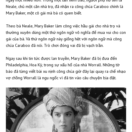
ngày một nhiều hơn. Trong một lần xem báo, người phụ nữ tên là
Neale, chủ một căn nhà trọ, đã nhận ra công chúa Caraboo chính là
Mary Baker, một cô gái mà bà có quen biết.
Theo bà Neale, Mary Baker làm công việc hầu gái cho nhà trọ và
thường xuyên dùng một thứ ngôn ngữ vô nghĩa để mua vui cho con
gái của bà. Và thứ ngôn ngữ này giống hệt với ngôn ngữ mà công
chúa Caraboo đã nói. Trò chơi đóng vai đã bị vạch trần.
Ngay sau khi tin tức được lan truyền, Mary Baker đã bị đưa đến
Philadelphia, Hoa Kỳ, trong sự xấu hổ của nhà Worrall. Những tờ
báo đã từng viết bài xu nịnh công chúa giờ đây lại quay ra chế nhạo
vợ chồng Worrall là ngu ngốc vì đã tin vào câu chuyện bịa đặt.