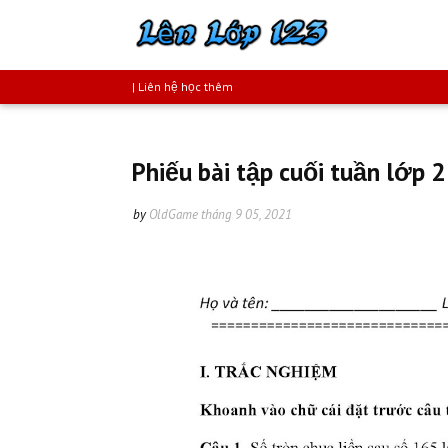
| Liên hệ học thêm
Phiếu bài tập cuối tuần lớp 2
by
OldGame
tháng 9 05, 2021