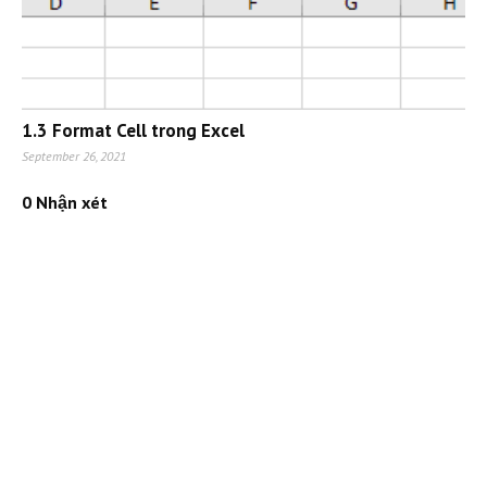
1.3 Format Cell trong Excel
September 26, 2021
0 Nhận xét