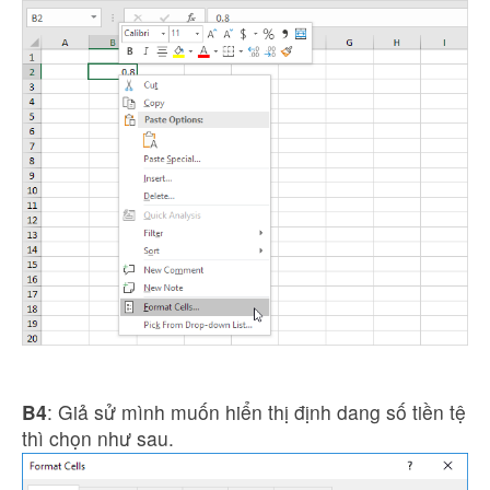
B4
: Giả sử mình muốn hiển thị định dang số tiền tệ
thì chọn như sau.