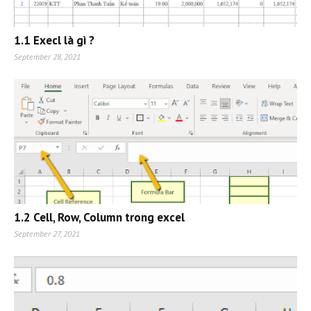
1.1 Execl là gì ?
September 28, 2021
1.2 Cell, Row, Column trong excel
September 27, 2021