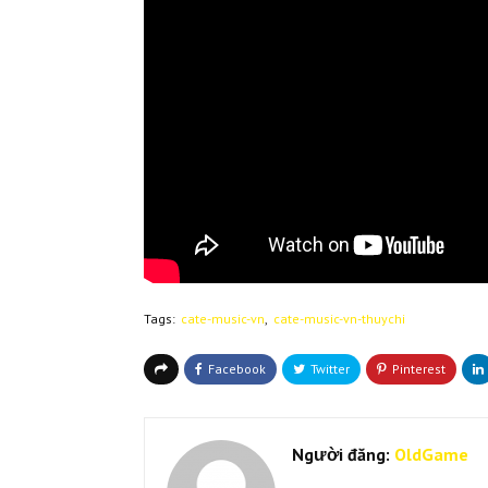
Tags:
cate-music-vn
cate-music-vn-thuychi
Người đăng:
OldGame