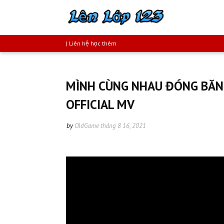
| Liên hệ học thêm
MÌNH CÙNG NHAU ĐÓNG BĂNG |
OFFICIAL MV
by
OldGame
tháng 8 16, 2021