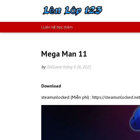
| Liên hệ học thêm
Mega Man 11
by
OldGame
tháng 4 26, 2021
Download
steamunlocked (Miễn phí) :
https://steamunlocked.n