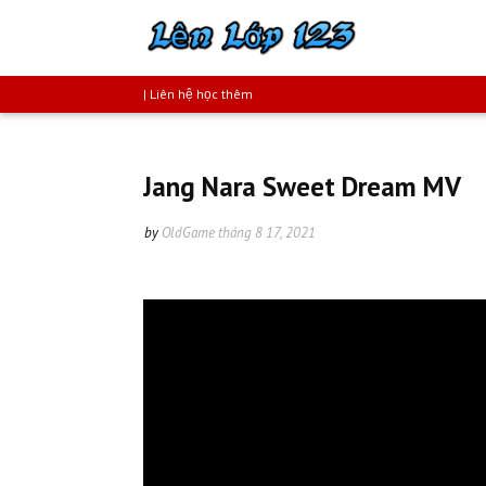
| Liên hệ học thêm
Jang Nara Sweet Dream MV
by
OldGame
tháng 8 17, 2021