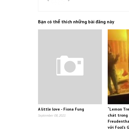
Bạn có thể thích những bài đăng này
A little love - Fiona Fung
“Lemon Tre
chát trong
September 08, 2021
Freudentha
với Fool’s 