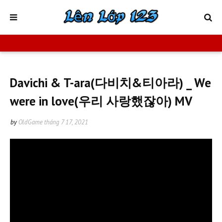
Davichi & T-ara(다비치&티아라) _ We
were in love(우리 사랑했잖아) MV
by
OldGame
tháng 7 17, 2021