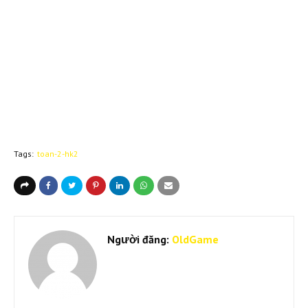
Tags:
toan-2-hk2
Người đăng:
OldGame