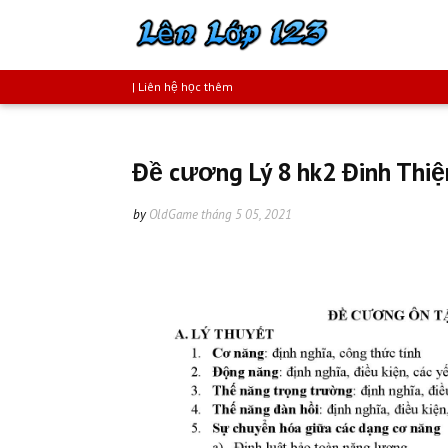
| Liên hệ học thêm
Đề cương Lý 8 hk2 Đinh Thiệ
by
OldGame
tháng 5 05, 2021