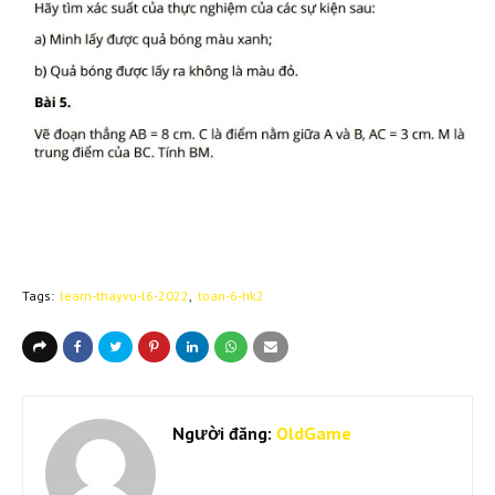
Tags:
learn-thayvu-l6-2022
toan-6-hk2
Người đăng:
OldGame