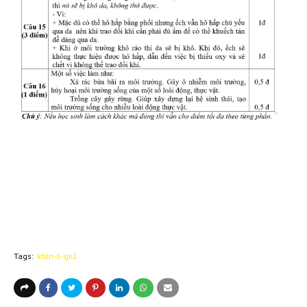
Tags:
khtn-6-gk2