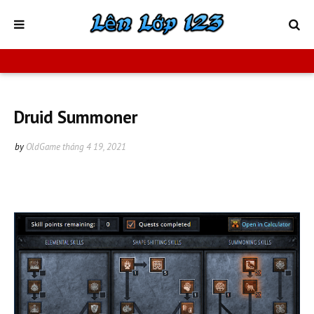
Druid Summoner
by
OldGame
tháng 4 19, 2021