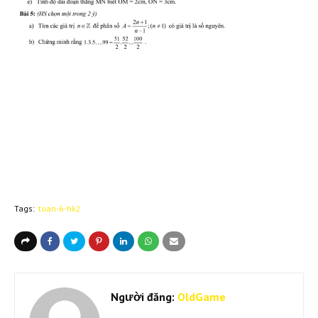
Tags:
toan-6-hk2
Người đăng:
OldGame