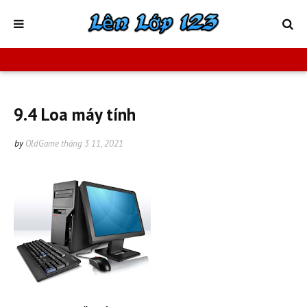
9.4 Loa máy tính
by
OldGame
tháng 3 11, 2021