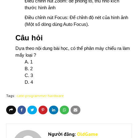
Điều chỉnh nút Zoom: để phóng to, thu nhỏ kích
thước hình ảnh
Điều chỉnh nút Focus: Để chỉnh độ nét của hình ảnh
(Một số dòng dùng Auto Focus).
Câu hỏi
Dựa theo nội dung bài học, có thể phân máy chiếu ra làm
mấy loại ?
A. 1
B. 2
C. 3
D. 4
Tags:
cate-programmer-hardware
Người đăng:
OldGame