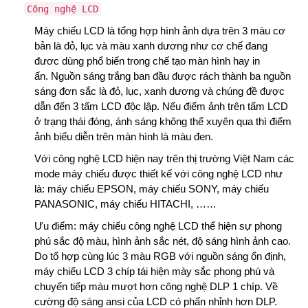
Công nghệ LCD
Máy chiếu LCD là tổng hợp hình ảnh dựa trên 3 màu cơ
bản là đỏ, lục và màu xanh dương như cơ chế đang
đươc dùng phổ biến trong chế tạo màn hình hay in
ấn.
Nguồn sáng trắng ban đầu được rách thành ba nguồn
sáng đơn sắc là đỏ, lục, xanh dương và chúng đề được
dẫn đến 3 tấm LCD độc lập. Nếu điểm ảnh trên tấm LCD
ở trạng thái đóng, ánh sáng không thể xuyên qua thì điểm
ảnh biểu diễn trên màn hình là màu đen.
Với công nghệ LCD hiện nay trên thị trường Việt Nam các
mode máy chiếu được thiết kế với công nghệ LCD như
là: máy chiếu EPSON, máy chiếu SONY, máy chiếu
PANASONIC, máy chiếu HITACHI, ……
Ưu điểm:
máy chiếu công nghệ LCD thể hiện sự phong
phú sắc độ màu, hình ảnh sắc nét, độ sáng hình ảnh cao.
Do tổ hợp cùng lúc 3 màu RGB với nguồn sáng ổn định,
máy chiếu LCD 3 chíp tái hiện mày sắc phong phú và
chuyển tiếp màu mượt hơn công nghệ DLP 1 chíp. Về
cường độ sáng ansi của LCD có phẩn nhỉnh hơn DLP.