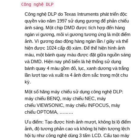
Công nghệ DLP
Công nghệ DLP do Texas Intruments phát triển độc
quyền vào năm 1997 sử dụng gương để phản chiếu
ánh sáng. Một chịp DMD được tích hợp đến hàng
ngàn vi gương, mõi vi gương tương ứng là một điểm
ảnh. Vì gương dao động hàng ngàn lần / giây và thể
hiện được 1024 cấp độ xám. Để thể hiện hình ảnh
màu, một bánh quay màu được đặt giữa nguồn sáng
và DMD. Hiện nay phổ biến là hệ thống sử dụng
bánh quay 4 màu gồm đỏ, lục, xanh dương và trắng
lần lượt tạo và xuất ra 4 ảnh đơn sắc trong một chu
kỳ.
Một số hãng máy chiếu sử dụng công nghệ DLP:
máy chiếu BENQ, máy chiếu NEC, máy
chiếu VIEWSONIC, máy chiếu INFOCUS, máy
chiếu OPTOMA, ………
Ưu điểm:
Tạo được hình ảnh mượt, không bị lộ điểm
ảnh, độ tương phản cao và không bị hiện tượng lệch
hội tụ như công nghệ dùng 3 tấm LCD.
Cấu tạo máy