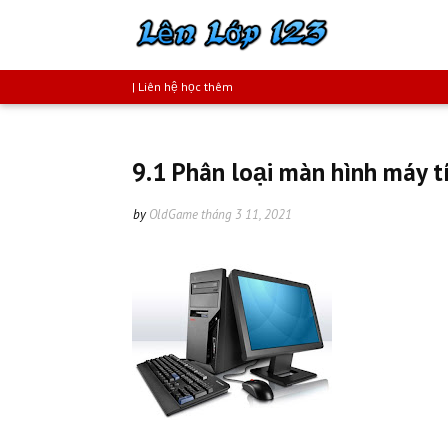
| Liên hệ học thêm
9.1 Phân loại màn hình máy tí
by
OldGame
tháng 3 11, 2021