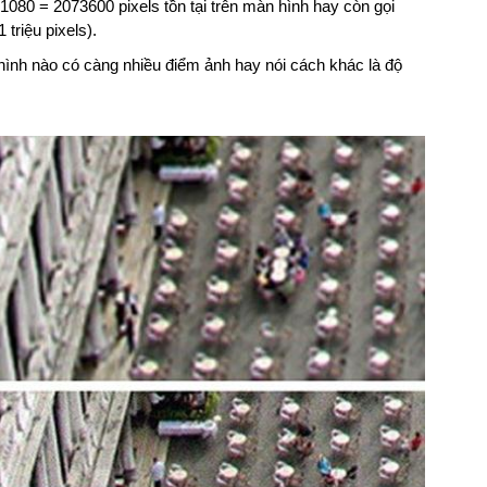
1080 = 2073600 pixels tồn tại trên màn hình hay còn gọi
triệu pixels).
hình nào có càng nhiều điểm ảnh hay nói cách khác là độ