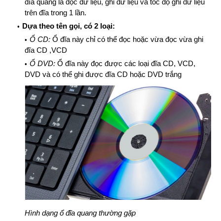
đĩa quang là đọc dữ liệu, ghi dữ liệu và tốc độ ghi dữ liệu
trên đĩa trong 1 lần.
Dựa theo tên gọi, có 2 loại:
Ổ CD:
Ổ đĩa này chỉ có thể đọc hoặc vừa đọc vừa ghi
đĩa CD ,VCD
Ổ DVD:
Ổ đĩa này đọc được các loại đĩa CD, VCD,
DVD và có thể ghi được đĩa CD hoặc DVD trắng
Hình dạng ổ đĩa quang thường gặp