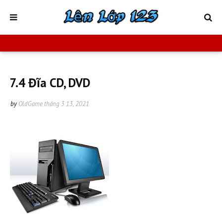
7.4 Đĩa CD, DVD
by
OldGame
tháng 3 13, 2021