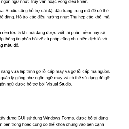
 ngôn ngữ như: Truy vấn hoặc vòng điều khiển.
al Studio cũng hỗ trợ cài đặt dấu trang trong mã để có thể
ễ dàng. Hỗ trợ các điều hướng như: Thu hẹp các khối mã
ch nền tức là khi mã đang được viết thì phần mềm này sẽ
p thông tin phản hồi về cú pháp cũng như biên dịch lỗi và
ng màu đỏ.
nh năng vừa lập trình gỡ lỗi cấp máy và gỡ lỗi cấp mã nguồn.
ã quản lý giống như ngôn ngữ máy và có thể sử dụng để gỡ
gôn ngữ được hỗ trợ bởi Visual Studio.
xây dựng GUI sử dụng Windows Forms, được bố trí dùng
ển bên trong hoặc cũng có thể khóa chúng vào bên cạnh