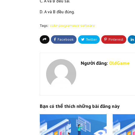
C. A và B đều sai.
D. A và B đều đúng.
Tags:
cate-programmer-software
Người đăng:
OldGame
Bạn có thể thích những bài đăng này