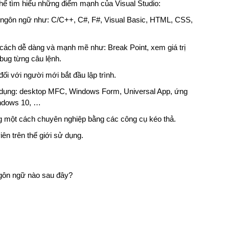
 thể tìm hiểu những điểm mạnh của Visual Studio:
iều ngôn ngữ như: C/C++, C#, F#, Visual Basic, HTML, CSS,
cách dễ dàng và mạnh mẽ như: Break Point, xem giá trị
ebug từng câu lệnh.
đối với người mới bắt đầu lập trình.
ng dụng: desktop MFC, Windows Form, Universal App, ứng
ndows 10, …
g một cách chuyên nghiệp bằng các công cụ kéo thả.
iên trên thế giới sử dụng.
gôn ngữ nào sau đây?