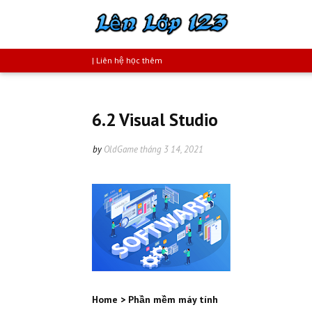
| Liên hệ học thêm
6.2 Visual Studio
by
OldGame
tháng 3 14, 2021
Home
>
Phần mềm máy tính