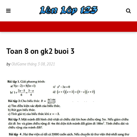
Toan 8 on gk2 buoi 3
by
OldGame
tháng 3 08, 2021