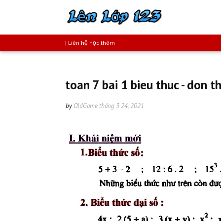
| Liên hệ học thêm
toan 7 bai 1 bieu thuc - don th
by
OldGame
tháng 3 24, 2021