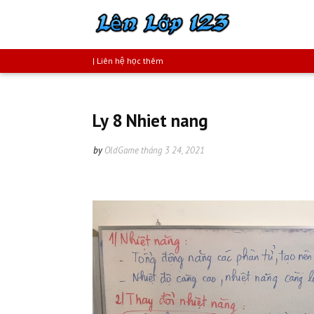
| Liên hệ học thêm
Ly 8 Nhiet nang
by
OldGame
tháng 3 24, 2021