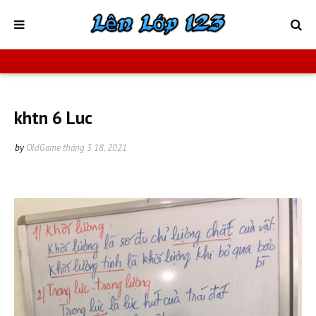
khtn 6 Luc
by
OldGame
tháng 3 18, 2021