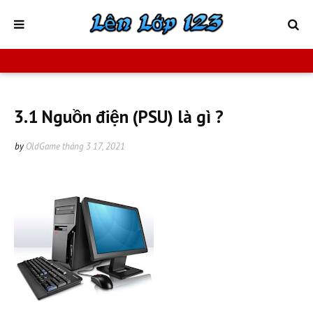
3.1 Nguồn điện (PSU) là gì ?
by
OldGame
tháng 3 17, 2021