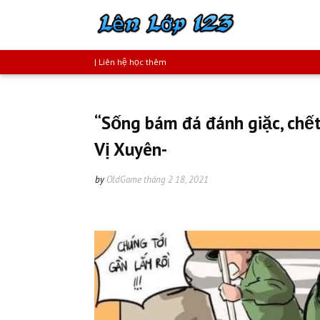
| Liên hệ học thêm
“Sống bám đá đánh giặc, chết
Vị Xuyên-
by
OldGame
tháng 2 18, 2021