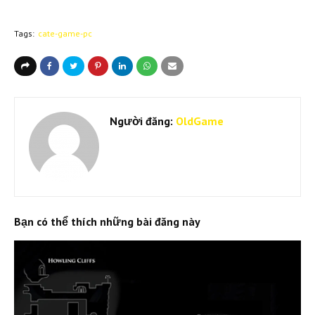
Tags:
cate-game-pc
Người đăng:
OldGame
Bạn có thể thích những bài đăng này