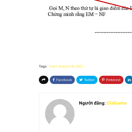
Tags:
learn-thayvu-l8-2022
Người đăng:
OldGame