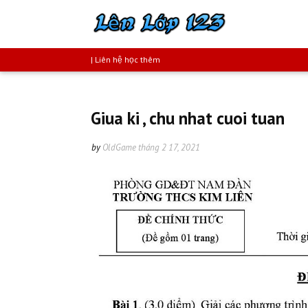
| Liên hệ học thêm
Giua ki , chu nhat cuoi tuan
by
OldGame
tháng 2 17, 2021