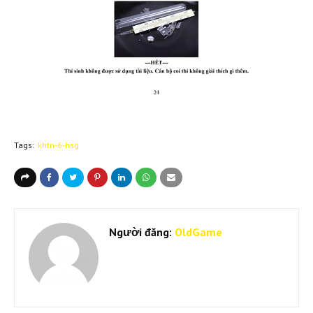
Tags:
khtn-6-hsg
Người đăng:
OldGame