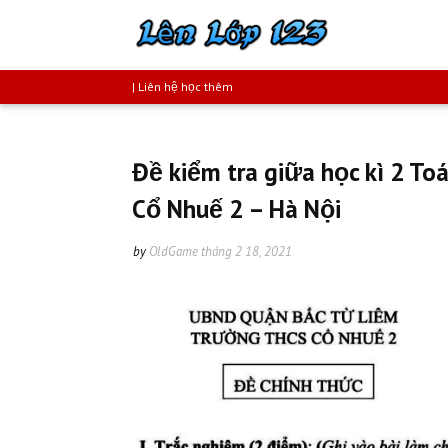
| Liên hệ học thêm
Đề kiểm tra giữa học kì 2 T
Cổ Nhuế 2 – Hà Nội
by
OldGame
tháng 2 18, 2021