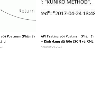
g với Postman (Phần 2)
API Testing với Postman (Phần 3)
là gì
– Định dạng dữ liệu JSON và XML
021
February 26, 2021