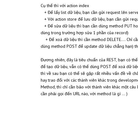
Cụ thể thì với action index
+ Để lấy list dữ liệu, bạn cần gửi request lên ser
+ Với action store để lưu dữ liệu, bạn cần gửi re
+ Để sửa dữ liệu thì bạn cần dùng method PUT hoặ
dùng trong trường hợp sửa 1 phần của record)
+ Để xoá dữ liệu thì cần method DELETE.... Chỉ cần
dùng method POST để update dữ liệu chẳng hạn) thì
Đương nhiên, đây là tiêu chuẩn của REST, bạn có th
để tạo dữ liệu, vẫn có thể dùng POST để xoá dữ liệu
thì về sau bạn có thể sẽ gặp rất nhiều vấn đề về ch
hay trao đổi với các thành viên khác trong develo
Method, thì chỉ cần bảo với thành viên khác một câu 
cần phải gọi đến URL nào, với method là gì ... )