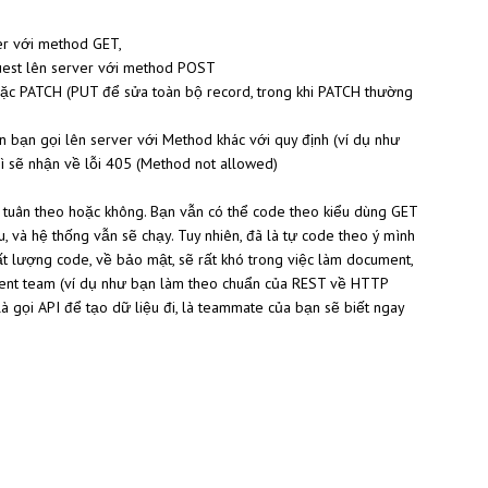
ver với method GET,
quest lên server với method POST
c PATCH (PUT để sửa toàn bộ record, trong khi PATCH thường
 bạn gọi lên server với Method khác với quy định (ví dụ như
 sẽ nhận về lỗi 405 (Method not allowed)
ể tuân theo hoặc không. Bạn vẫn có thể code theo kiểu dùng GET
, và hệ thống vẫn sẽ chạy. Tuy nhiên, đã là tự code theo ý mình
ất lượng code, về bảo mật, sẽ rất khó trong việc làm document,
pment team (ví dụ như bạn làm theo chuẩn của REST về HTTP
là gọi API để tạo dữ liệu đi, là teammate của bạn sẽ biết ngay