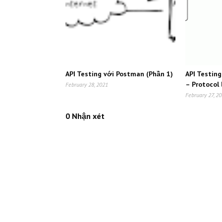
API Testing với Postman (Phần 1)
API Testin
– Protocol 
February 28, 2021
February 27, 2
0 Nhận xét