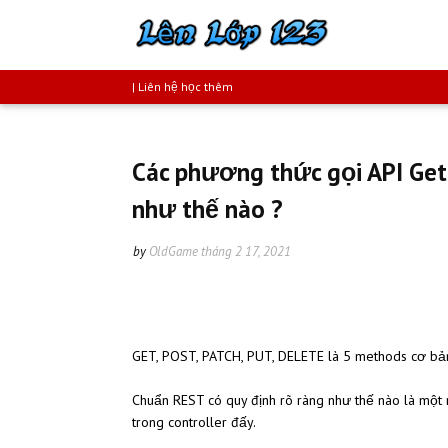
| Liên hệ học thêm
Các phương thức gọi API Get
như thế nào ?
by
OldGame
tháng 2 17, 2021
GET, POST, PATCH, PUT, DELETE là 5 methods cơ bản 
Chuẩn REST có quy định rõ ràng như thế nào là một 
trong controller đấy.