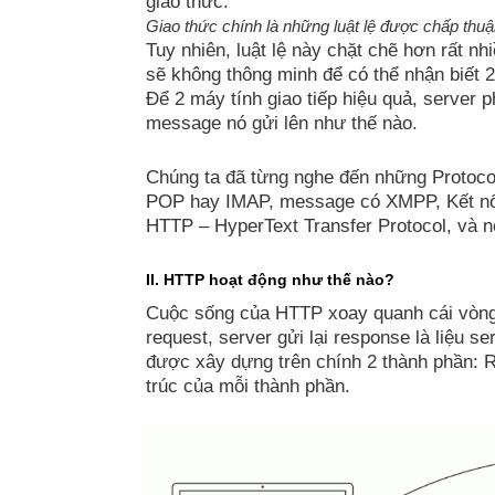
giao thức.
Giao thức chính là những luật lệ được chấp thuậ
Tuy nhiên, luật lệ này chặt chẽ hơn rất nh
sẽ không thông minh để có thể nhận biết 2
Để 2 máy tính giao tiếp hiệu quả, server p
message nó gửi lên như thế nào.
Chúng ta đã từng nghe đến những Protoco
POP hay IMAP, message có XMPP, Kết nối th
HTTP – HyperText Transfer Protocol, và n
II. HTTP hoạt động như thế nào?
Cuộc sống của HTTP xoay quanh cái vòng 
request, server gửi lại response là liệu s
được xây dựng trên chính 2 thành phần: R
trúc của mỗi thành phần.