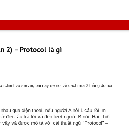
 2) – Protocol là gì
với client và server, bài này sẽ nói về cách mà 2 thằng đó nói
nhau qua điện thoại, nếu người A hỏi 1 câu rồi im
ờ đợi câu trả lời và đến lượt người B nói. Hai chiếc
ư vậy và được mô tả với cái thuật ngữ “Protocol” –