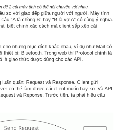
n để 2 cái máy tính có thể nói chuyện với nhau.
iều so với giao tiếp giữa người với người. Máy tính
 câu “A là chồng B” hay “B là vợ A” có cùng ý nghĩa.
hải biết chính xác cách mà client sắp xếp cái
l cho những mục đích khác nhau, ví dụ như Mail có
iết bị: Bluetooth. Trong web thì Protocol chính là
ó là giao thức được dùng cho các API.
luẩn quẩn: Request và Response. Client gửi
erver có thể làm được cái client muốn hay ko. Và API
equest và Reponse. Trước tiên, ta phải hiểu cấu