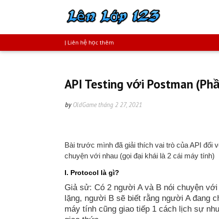
| Liên hệ học thêm
API Testing với Postman (Phần
by
OldGame
tháng 2 27, 2021
Bài trước mình đã giải thích vai trò của API đối 
chuyện với nhau (gọi đại khái là 2 cái máy tính)
I. Protocol là gì?
Giả sử: Có 2 người A và B nói chuyện với 
lặng, người B sẽ biết rằng người A đang ch
máy tính cũng giao tiếp 1 cách lịch sự nh