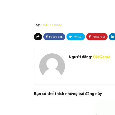
Tags:
cate-postman
Người đăng:
OldGame
Bạn có thể thích những bài đăng này