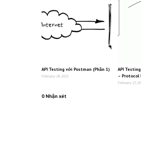
API Testing với Postman (Phần 1)
API Testin
– Protocol 
February 28, 2021
February 27, 2
0 Nhận xét