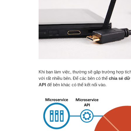
Khi bạn làm việc, thường sẽ gặp trường hợp tích
với rất nhiều bên. Để các bên có thể
chia sẻ dữ 
API
để bên khác có thể kết nối vào.