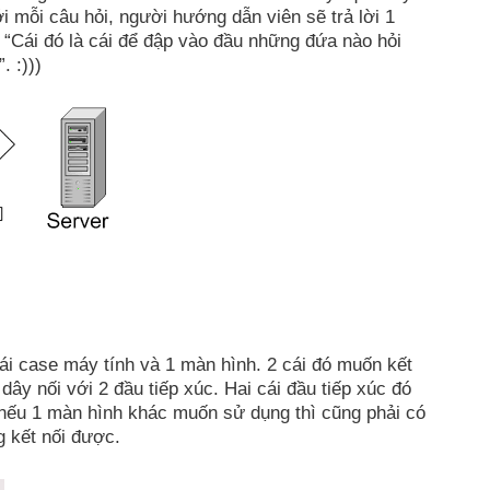
i mỗi câu hỏi, người hướng dẫn viên sẽ trả lời 1
 “Cái đó là cái để đập vào đầu những đứa nào hỏi
 :)))
cái case máy tính và 1 màn hình. 2 cái đó muốn kết
 dây nối với 2 đầu tiếp xúc. Hai cái đầu tiếp xúc đó
, nếu 1 màn hình khác muốn sử dụng thì cũng phải có
g kết nối được.