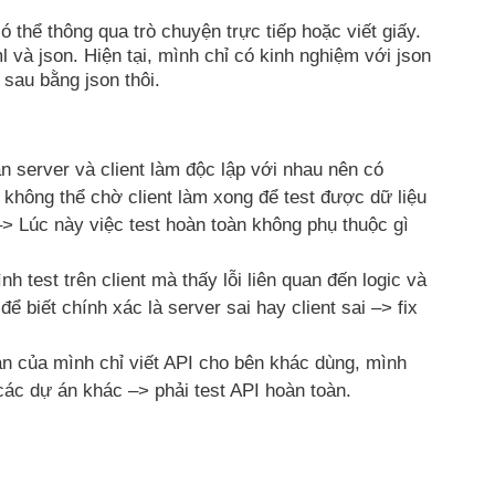
có thể thông qua trò chuyện trực tiếp hoặc viết giấy.
l và json. Hiện tại, mình chỉ có kinh nghiệm với json
 sau bằng json thôi.
ần server và client làm độc lập với nhau nên có
 không thể chờ client làm xong để test được dữ liệu
> Lúc này việc test hoàn toàn không phụ thuộc gì
nh test trên client mà thấy lỗi liên quan đến logic và
để biết chính xác là server sai hay client sai –> fix
án của mình chỉ viết API cho bên khác dùng, mình
các dự án khác –> phải test API hoàn toàn.