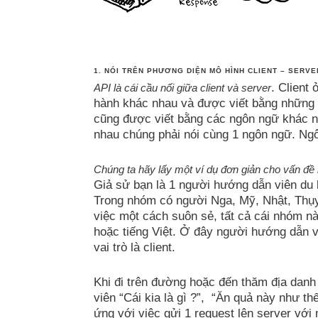
1. NÓI TRÊN PHƯƠNG DIỆN MÔ HÌNH CLIENT – SERVE
. Client 
API là cái cầu nối giữa client và server
hành khác nhau và được viết bằng những
cũng được viết bằng các ngôn ngữ khác n
nhau chúng phải nói cùng 1 ngôn ngữ. Ngô
Chúng ta hãy lấy một ví dụ đơn giản cho vấn đề 
Giả sử bạn là 1 người hướng dẫn viên du 
Trong nhóm có người Nga, Mỹ, Nhật, Thụy
việc một cách suôn sẻ, tất cả cái nhóm nà
hoặc tiếng Việt. Ở đây người hướng dẫn vi
vai trò là client.
Khi đi trên đường hoặc đến thăm địa danh
viên “Cái kia là gì ?”, “Ăn quả này như t
ứng với việc gửi 1 request lên server với