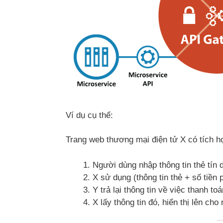
Ví dụ cụ thể:
Trang web thương mại điện tử X có tích 
Người dùng nhập thông tin thẻ tín 
X sử dụng (thông tin thẻ + số tiền 
Y trả lại thông tin về việc thanh t
X lấy thông tin đó, hiển thị lên ch