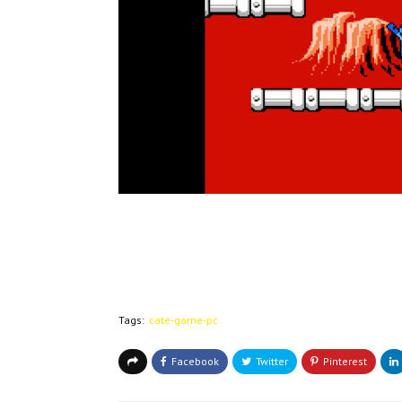
Tags:
cate-game-pc