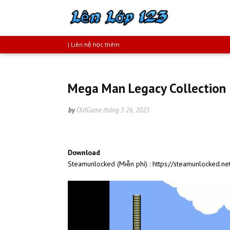
| Liên hệ học thêm
Mega Man Legacy Collection
by
OldGame
tháng 3 26, 2021
Download
Steamunlocked (Miễn phí) : https://steamunlocked.