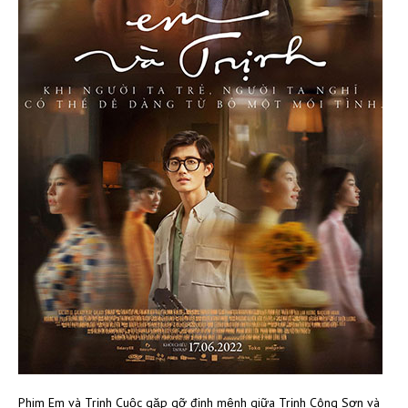
Phim Em và Trịnh Cuộc gặp gỡ định mệnh giữa Trịnh Công Sơn và