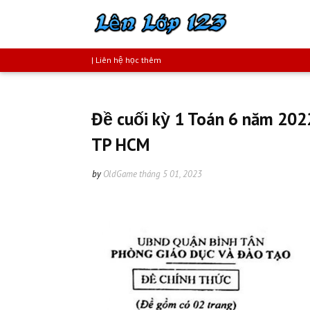
| Liên hệ học thêm
Đề cuối kỳ 1 Toán 6 năm 20
TP HCM
by
OldGame
tháng 5 01, 2023