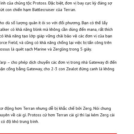
ình của chủng tộc Protoss. Đặc biệt, đơn vị bay cực kỳ đáng sợ
t con chiến hạm Battlecruiser của Terran.
̀ cho dù số lượng quân ít ỏi so với đối phương. Bạn có thể lấy
ker có khả năng blink mà không cần dùng đến mana, rất thích
ó khả năng tạo lớp giáp vững chãi bảo vệ các đơn vị của bạn
Force Field, và cũng có khả năng chống lại việc bị tấn công trên
lossus là quét sạch Marine và Zergling trong 5 giây.
rp – cho phép dịch chuyển các đơn vị trong nhà Gateway đi đến
̉ chặn cổng bằng Gateway, cho 2-3 con Zealot đứng canh là không
cơ động hơn Terran nhưng dễ bị khắc chế bởi Zerg. Nói chung
ên về cái gì. Protoss cứ hơn Terran cái gì thì lại kém Zerg cái
ộc có độ khó trung bình.