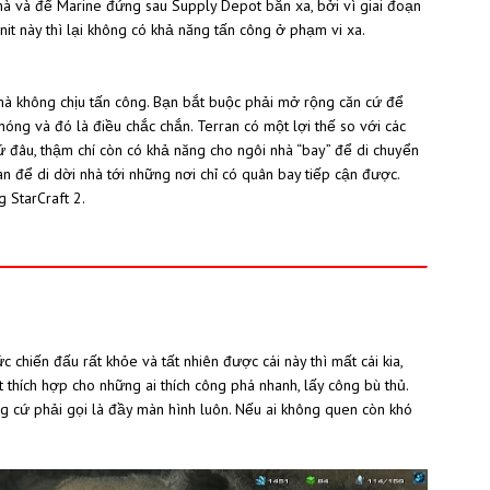
nhà và để Marine đứng sau Supply Depot bắn xa, bởi vì giai đoạn
 2 unit này thì lại không có khả năng tấn công ở phạm vi xa.
 không chịu tấn công. Bạn bắt buộc phải mở rộng căn cứ để
 và đó là điều chắc chắn. Terran có một lợi thế so với các
t cứ đâu, thậm chí còn có khả năng cho ngôi nhà “bay” để di chuyển
để di dời nhà tới những nơi chỉ có quân bay tiếp cận được.
ng StarCraft 2.
 chiến đấu rất khỏe và tất nhiên được cái này thì mất cái kia,
 thích hợp cho những ai thích công phá nhanh, lấy công bù thủ.
g cứ phải gọi là đầy màn hình luôn. Nếu ai không quen còn khó