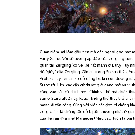
Quan niệm sai lầm đầu tiên mà dân ngoại đạo hay mắ
Early Game. Với số lượng áp đảo của Zergling cùng 
quân thì Zergling “có vẻ” sẽ rất mạnh ở Early. Tuy 
độ “giấy” của Zergling. Căn cứ trong Starcraft 2 đề
Protoss hay Terran sẽ dễ dàng bịt kín con đường này
Starcraft 1 khi các căn cứ thường ở dạng mở và vì t
công vào căn cứ chính hơn. Chính vì thế mà chiến th
sản ở Starcraft 2 này. Roach không thể thay thế vị t
mang đi tấn công. Cùng với việc các đơn vị chống k
Zerg chính là chủng tộc dễ bị tổn thương nhất ở gi
của Terran (Marine+Marauder+Medivac) luôn là bài t