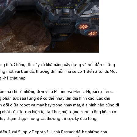
hòng thủ. Chủng tộc này có khả năng xây dựng và bồi đắp những
ng một vài bản đồ, thường thì mỗi nhà sẽ có 1 đến 2 lối đi. Một
ưng khá chật hẹp.
còn mà chỉ có những đơn vị là Marine và Medic. Ngoài ra, Terran
 phản lực sau lưng để có thể nhảy lên địa hình cao. Các chú
ến đổi giữa robot và máy bay trong nháy mắt, địa hình nào cũng di
 nhất của Terran hiện tại là Thor, một dạng robot cồng kềnh có
 tuy chậm chạp nhưng sát thương thì cực kỳ đau lòng.
từ 1 đến 2 cái Supply Depot và 1 nhà Barrack để bịt những con