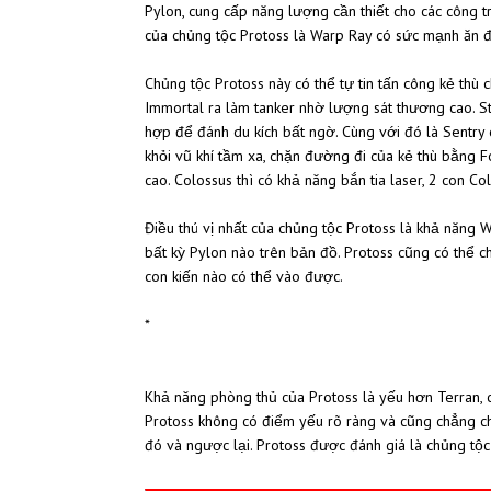
Pylon, cung cấp năng lượng cần thiết cho các công tr
của chủng tộc Protoss là Warp Ray có sức mạnh ăn đứ
Chủng tộc Protoss này có thể tự tin tấn công kẻ thu
Immortal ra làm tanker nhờ lượng sát thương cao. Stal
hợp để đánh du kích bất ngờ. Cùng với đó là Sentry c
khỏi vũ khí tầm xa, chặn đường đi của kẻ thù bằng 
cao. Colossus thì có khả năng bắn tia laser, 2 con Co
Điều thú vị nhất của chủng tộc Protoss là khả năng Wa
bất kỳ Pylon nào trên bản đồ. Protoss cũng có thê
con kiến nào có thể vào được.
*
Khả năng phòng thủ của Protoss là yếu hơn Terran, 
Protoss không có điểm yếu rõ ràng và cũng chẳng chuy
đó và ngược lại. Protoss được đánh giá là chủng t