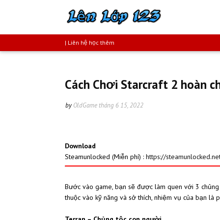
| Liên hệ học thêm
Cách Chơi Starcraft 2 hoàn c
by
OldGame
tháng 6 15, 2022
Download
Steamunlocked (Miễn phí) :
https://steamunlocked.ne
Bước vào game, bạn sẽ được làm quen với 3 chủng t
thuộc vào kỹ năng và sở thích, nhiệm vụ của bạn là 
Terran – Chủng tộc con người