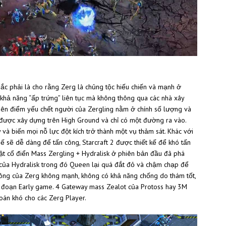
c phải là cho rằng Zerg là chủng tộc hiếu chiến và mạnh ở
khả năng “ấp trứng” liên tục mà không thông qua các nhà xây
nhiên điểm yếu chết người của Zergling nằm ở chính số lượng và
u được xây dựng trên High Ground và chỉ có một đường ra vào.
 và biến mọi nỗ lực đột kích trở thành một vụ thảm sát. Khác với
hế sẽ dễ dàng để tấn công, Starcraft 2 được thiết kế để khó tấn
uật cổ điển Mass Zergling + Hydralisk ở phiên bản đầu đã phá
rí của Hydralisk trong đó Queen lại quá đắt đỏ và chậm chạp để
hông của Zerg không mạnh, không có khả năng chống do thám tốt,
ai đoạn Early game. 4 Gateway mass Zealot của Protoss hay 3M
oán khó cho các Zerg Player.