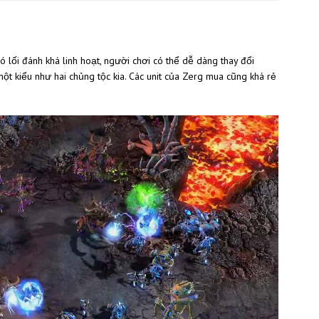
ó lối đánh khá linh hoạt, người chơi có thể dễ dàng thay đổi
ột kiểu như hai chủng tộc kia. Các unit của Zerg mua cũng khá rẻ