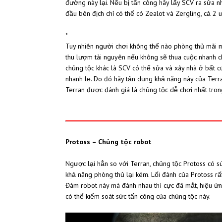
đường này lại. Nếu bị tấn công hãy lấy SCV ra sửa 
đầu bên địch chỉ có thể có Zealot và Zergling, cả
*
Tuy nhiên người chơi không thể nào phòng thủ mãi mà
thu lượm tài nguyên nếu không sẽ thua cuộc nhanh chóng
chủng tộc khác là SCV có thể sửa và xây nhà ở bấ
nhanh lẹ. Do đó hãy tận dụng khả năng này của Terran 
Terran được đánh giá là chủng tộc dễ chơi nhất tro
Protoss – Chủng tộc robot
Ngược lại hẳn so với Terran, chủng tộc Protoss có sức
khả năng phòng thủ lại kém. Lối đánh của Protoss rất
Đám robot này mà đánh nhau thì cực đã mắt, hiệu ứn
có thể kiểm soát sức tấn công của chủng tộc này.