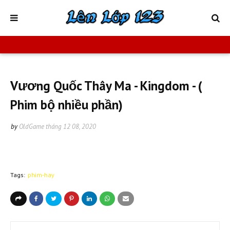
Vương Quốc Thây Ma - Kingdom - (
Phim bộ nhiều phần)
by
OldGame
tháng 12 08, 2020
Tags:
phim-hay