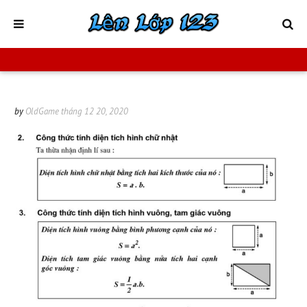
by
OldGame
tháng 12 20, 2020