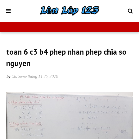
toan 6 c3 b4 phep nhan phep chia so
nguyen
by
OldGame
tháng 11 25, 2020