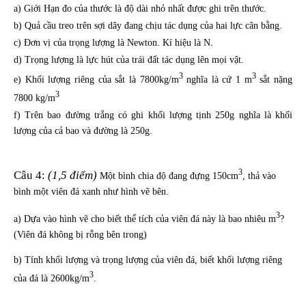
a) Giới Hạn đo của thước là độ dài nhỏ nhất được ghi trên thước.
b) Quả cầu treo trên sợi dây đang chịu tác dụng của hai lực cân bằng.
c) Đơn vị của trọng lượng là Newton. Kí hiệu là N.
d) Trọng lượng là lực hút của trái đất tác dụng lên mọi vật.
3
3
e) Khối lượng riêng của sắt là 7800kg/m
nghĩa là cứ 1 m
sắt nặng
3
7800 kg/m
f) Trên bao đường trắng có ghi khối lượng tịnh 250g nghĩa là khối
lượng của cả bao và đường là 250g.
3
Câu 4:
(1,5 điểm)
Một bình chia độ đang đựng 150cm
, thả vào
bình một viên đá xanh như hình vẽ bên.
3
a) Dựa vào hình vẽ cho biết thể tích của viên đá này là bao nhiêu m
?
(Viên đá không bị rỗng bên trong)
b) Tính khối lượng và trọng lượng của viên đá, biết khối lượng riêng
3
của đá là 2600kg/m
.