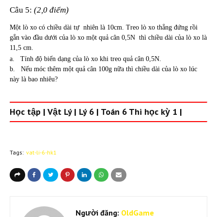
Câu 5:
(2,0 điểm)
Một lò xo có chiều dài tự
nhiên là 10cm. Treo lò xo thẳng đứng rồi
gắn vào đầu dưới của lò xo một quả cân 0,5N
thì chiều dài của lò xo là
11,5 cm.
a.
Tính độ biến dạng của lò xo khi treo quả cân 0,5N.
b.
Nếu móc thêm một quả cân 100g nữa thì chiều dài của lò xo lúc
này là bao nhiêu?
Học tập
|
Vật Lý
|
Lý 6
|
Toán 6 Thi học kỳ 1
|
Tags:
vat-li-6-hk1
Người đăng:
OldGame