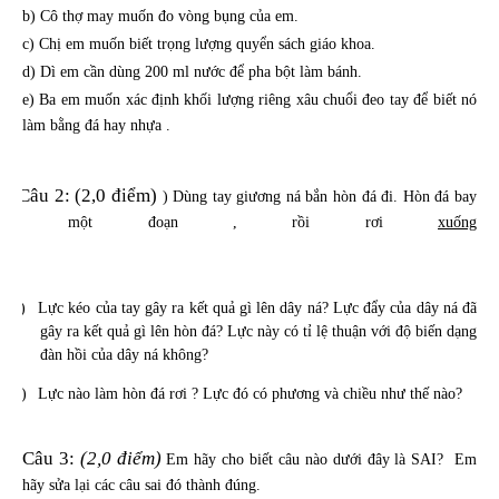
b) Cô thợ may muốn đo vòng bụng của em.
c) Chị em muốn biết trọng lượng quyển sách giáo khoa.
d) Dì em cần dùng 200 ml nước để pha bột làm bánh.
e) Ba em muốn xác định khối lượng riêng xâu chuổi đeo tay để biết nó
làm bằng đá hay nhựa .
Câu 2: (2,0 điểm)
)
Dùng tay giương ná bắn hòn đá đi. Hòn đá bay
được một đoạn , rồi rơi
xuống
.
a)
Lực kéo của tay gây ra kết quả gì lên dây ná? Lực đẩy của dây ná đã
gây ra kết quả gì lên hòn đá? Lực này có tỉ lệ thuận với độ biến dạng
đàn hồi của dây ná không?
b)
Lực nào làm hòn đá rơi ? Lực đó có phương và chiều như thế nào?
Câu 3:
(2,0 điểm)
Em hãy cho biết câu nào dưới đây là SAI?
Em
hãy sửa lại các câu sai đó thành đúng.