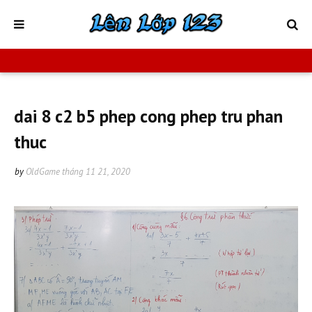
dai 8 c2 b5 phep cong phep tru phan
thuc
by
OldGame
tháng 11 21, 2020