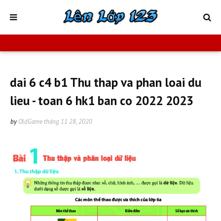
dai 6 c4 b1 Thu thap va phan loai du
lieu - toan 6 hk1 ban co 2022 2023
by
OldGame
tháng 11 28, 2020