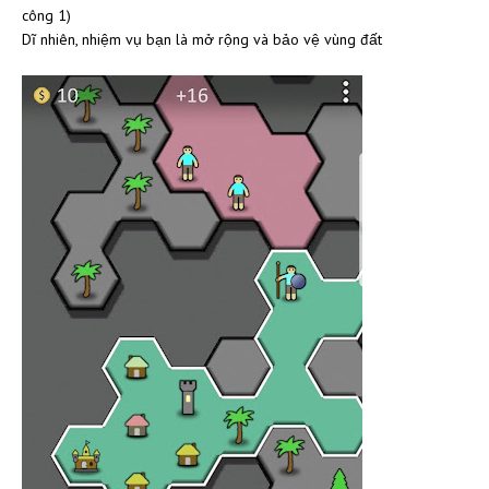
công 1)
Dĩ nhiên, nhiệm
vụ bạn là mở rộng và bảo vệ vùng đất