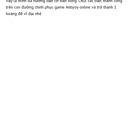
Vậy là mình đã hướng dẫn cơ bản xong. Chúc các bạn, thành công
trên con đường chinh phục game Antiyoy online và trở thành 1
hoàng đế vĩ đại nhé