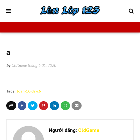
a
by
OldGame
tháng 6 01, 2020
Tags:
toan-10-ds-c6
Người đăng:
OldGame